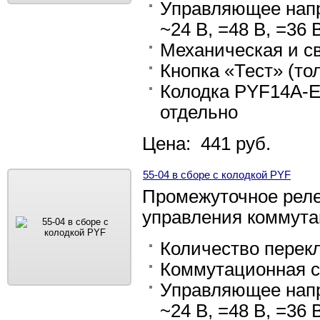
Управляющее напр
~24 В, =48 В, =36 В
Механическая и с
Кнопка «Тест» (тол
Колодка PYF14A-E
отдельно
Цена: 441 руб.
55-04 в сборе с колодкой PYF
Промежуточное реле 
управления коммут
Количество перек
Коммутационная с
Управляющее напр
~24 В, =48 В, =36 В