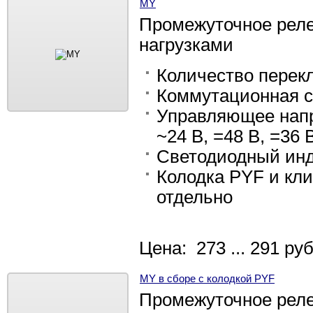
MY
Промежуточное рел
нагрузками
Количество перекл
Коммутационная сп
Управляющее напря
~24 В, =48 В, =36 В
Светодиодный инд
Колодка PYF и кл
отдельно
Цена: 273 ... 291 руб
MY в сборе с колодкой PYF
Промежуточное реле 